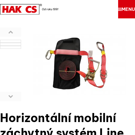
MENU
Od roku 1991
Horizontální mobilní
záchytný systém Line