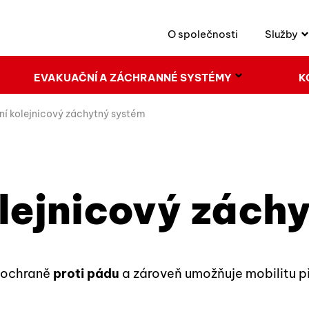
O společnosti
Služby
EVAKUAČNÍ A ZÁCHRANNÉ SYSTÉMY
K
ní kolejnicový záchytný systém
olejnicový zách
k ochraně
proti pádu
a zároveň umožňuje mobilitu př