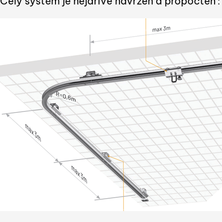
Celý systém je nejdříve navržen a propočten
: