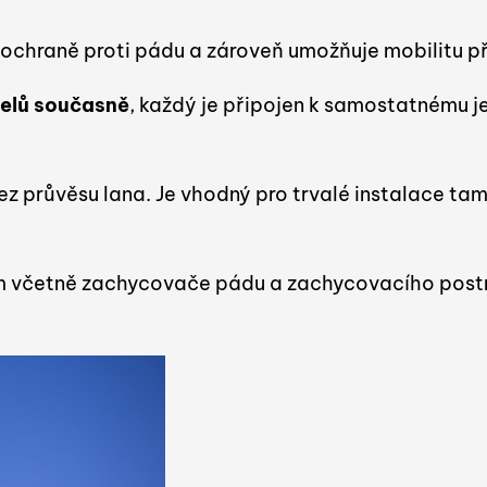
k ochraně proti pádu a zároveň umožňuje mobilitu p
telů současně
, každý je připojen k samostatnému j
z průvěsu lana. Je vhodný pro trvalé instalace ta
ém včetně zachycovače pádu a zachycovacího postr