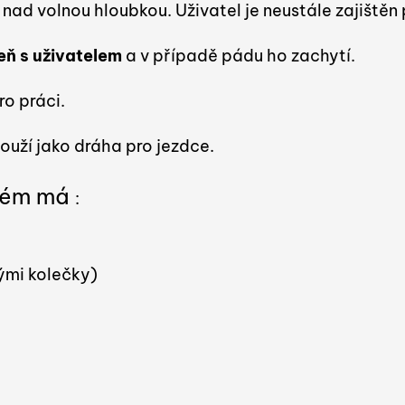
ad volnou hloubkou. Uživatel je neustále zajištěn
eň s uživatelem
a v případě pádu ho zachytí.
ro práci.
louží jako dráha pro jezdce.
stém má
:
ými kolečky)