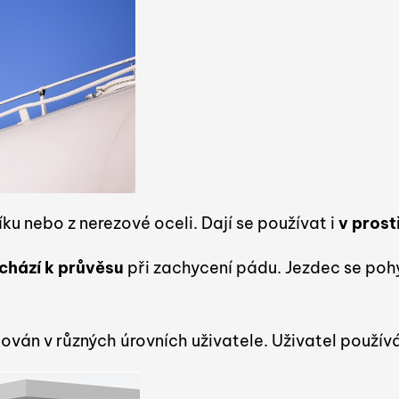
íku nebo z nerezové oceli. Dají se používat i
v prost
chází k průvěsu
při zachycení pádu. Jezdec se poh
lován v různých úrovních uživatele. Uživatel použív