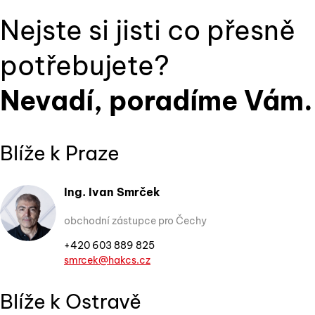
Nejste si jisti co přesně
potřebujete?
Nevadí, poradíme Vám.
Blíže k Praze
Ing. Ivan Smrček
obchodní zástupce pro Čechy
+420 603 889 825
smrcek@hakcs.cz
Blíže k Ostravě