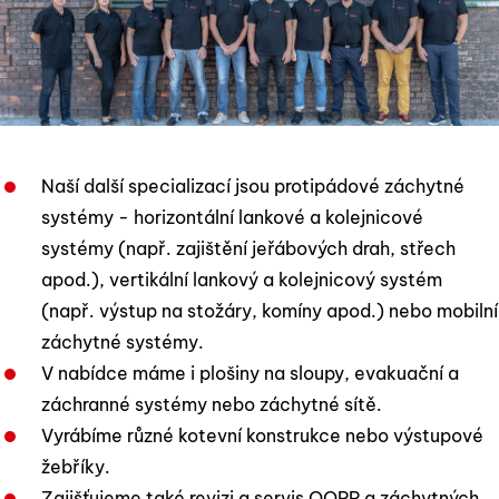
Naší další specializací jsou protipádové záchytné
systémy - horizontální lankové a kolejnicové
systémy (např. zajištění jeřábových drah, střech
apod.), vertikální lankový a kolejnicový systém
(např. výstup na stožáry, komíny apod.) nebo mobilní
záchytné systémy.
V nabídce máme i plošiny na sloupy, evakuační a
záchranné systémy nebo záchytné sítě.
Vyrábíme různé kotevní konstrukce nebo výstupové
žebříky.
Zajišťujeme také revizi a servis OOPP a záchytných