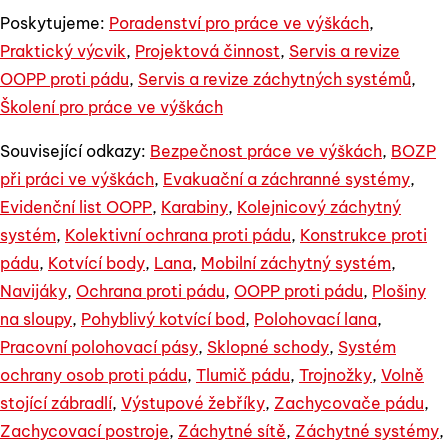
Poskytujeme:
Poradenství pro práce ve výškách
,
Praktický výcvik
,
Projektová činnost
,
Servis a revize
OOPP proti pádu
,
Servis a revize záchytných systémů
,
Školení pro práce ve výškách
Související odkazy:
Bezpečnost práce ve výškách
,
BOZP
při práci ve výškách
,
Evakuační a záchranné systémy
,
Evidenční list OOPP
,
Karabiny
,
Kolejnicový záchytný
systém
,
Kolektivní ochrana proti pádu
,
Konstrukce proti
pádu
,
Kotvící body
,
Lana
,
Mobilní záchytný systém
,
Navijáky
,
Ochrana proti pádu
,
OOPP proti pádu
,
Plošiny
na sloupy
,
Pohyblivý kotvící bod
,
Polohovací lana
,
Pracovní polohovací pásy
,
Sklopné schody
,
Systém
ochrany osob proti pádu
,
Tlumič pádu
,
Trojnožky
,
Volně
stojící zábradlí
,
Výstupové žebříky
,
Zachycovače pádu
,
Zachycovací postroje
,
Záchytné sítě
,
Záchytné systémy
,