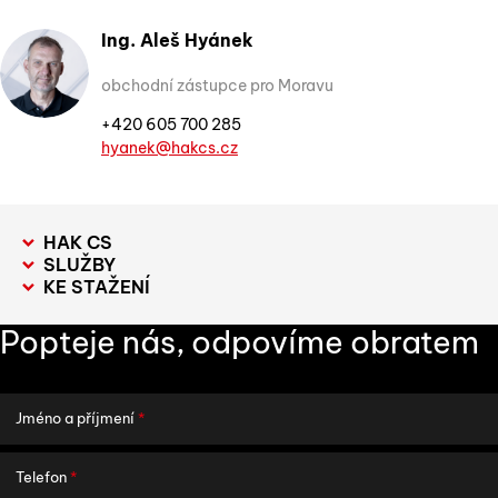
Ing. Aleš Hyánek
obchodní zástupce pro Moravu
+420 605 700 285
hyanek@hakcs.cz
HAK CS
SLUŽBY
KE STAŽENÍ
Popteje nás, odpovíme obratem
Jméno a příjmení
*
Telefon
*