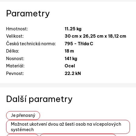
Parametry
Hmotnost:
11.25 kg
Velikost:
30 cm x 26,25 cm x 18,12 cm
Česká technická norma:
795 - Třída C
Délka:
18 m
Nosnost:
141 kg
Materiál:
Ocel
Pevnost:
22.2 kN
Další parametry
Je přenosný
Možnost ukotvení dvou až šesti osob na vícepolových
systémech