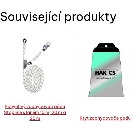
Související produkty
Pohyblivý zachycovač pádu
Stopline s lanem 10 m, 20 m a
Kryt zachycovače pádu
30 m