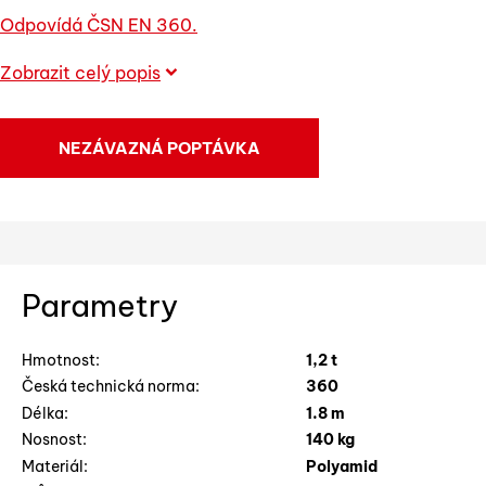
Odpovídá ČSN EN 360.
Zobrazit celý popis
NEZÁVAZNÁ POPTÁVKA
Parametry
Hmotnost:
1,2 t
Česká technická norma:
360
Délka:
1.8 m
Nosnost:
140 kg
Materiál:
Polyamid