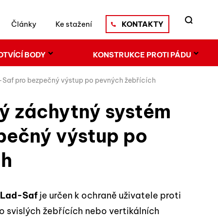
Články
Ke stažení
KONTAKTY
OTVÍCÍ BODY
KONSTRUKCE PROTI PÁDU
-Saf pro bezpečný výstup po pevných žebřících
vý záchytný systém
pečný výstup po
HLEDAT
ch
m Lad-Saf
je určen k ochraně uživatele proti
o svislých žebřících nebo vertikálních