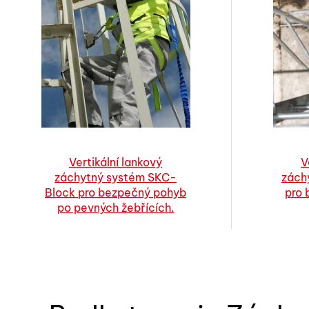
Vertikální lankový
V
záchytný systém SKC-
zách
Block pro bezpečný pohyb
pro 
po pevných žebřících.