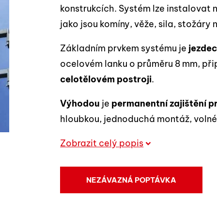
konstrukcích. Systém lze instalovat 
jako jsou komíny, věže, sila, stožáry
Základním prvkem systému je
jezde
ocelovém lanku o průměru 8 mm, př
celotělovém postroji
.
Výhodou
je
permanentní zajištění p
hloubkou, jednoduchá montáž, volné 
Zobrazit celý popis
NEZÁVAZNÁ POPTÁVKA