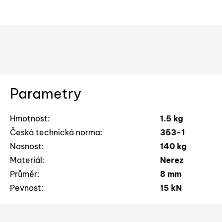
Parametry
Hmotnost:
1.5 kg
Česká technická norma:
353-1
Nosnost:
140 kg
Materiál:
Nerez
Průměr:
8 mm
Pevnost:
15 kN