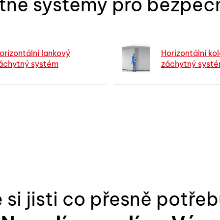
tné systémy pro bezpečn
orizontální lankový
Horizontální ko
áchytný systém
záchytný syst
 si jisti co přesně potře