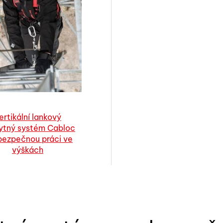
ertikální lankový
ytný systém Cabloc
bezpečnou práci ve
výškách