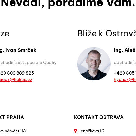
Nevadí, poradíme Vám.
aze
Blíže k Ostrav
ng. Ivan Smrček
Ing. Ale
chodní zástupce pro Čechy
obchodní 
20 603 889 825
+420 605 
rcek@hakcs.cz
hyanek@h
KT PRAHA
KONTAKT OSTRAVA
vé náměstí 13
Janáčkova 16