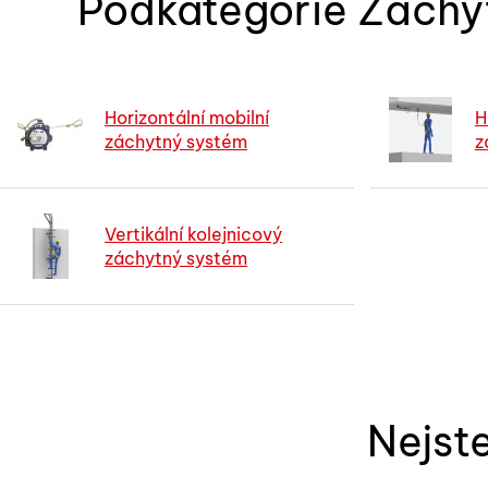
Podkategorie Záchy
Horizontální mobilní
H
záchytný systém
z
Vertikální kolejnicový
záchytný systém
Nejste