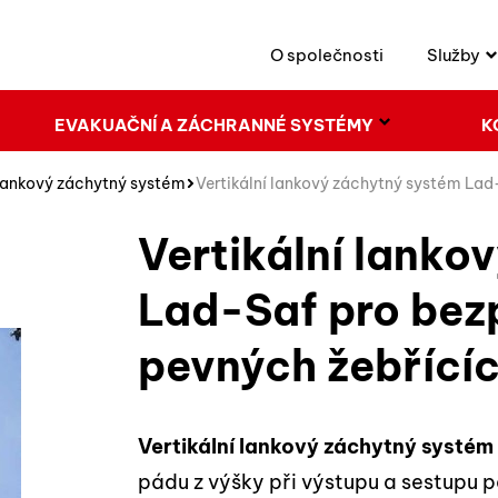
O společnosti
Služby
EVAKUAČNÍ A ZÁCHRANNÉ SYSTÉMY
K
 lankový záchytný systém
Vertikální lankový záchytný systém Lad
Vertikální lanko
Lad-Saf pro bez
pevných žebřící
Vertikální lankový záchytný systé
pádu z výšky při výstupu a sestupu p