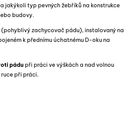
na jakýkoli typ pevných žebříků na konstrukce
 nebo budovy.
c
(pohyblivý zachycovač pádu), instalovaný na
ipojeném k přednímu úchatnému D-oku na
roti pádu
při práci ve výškách a nad volnou
ruce při práci.