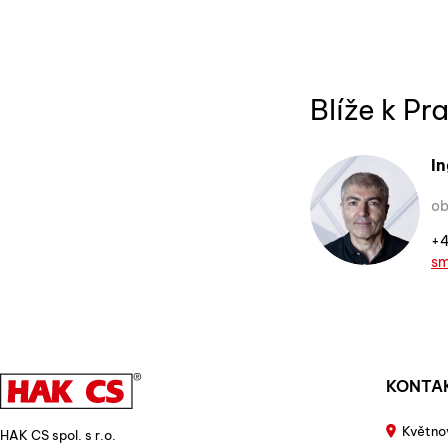
Blíže k Pr
I
ob
+4
sm
KONTA
Květno
HAK CS spol. s r.o.