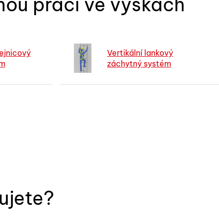
ou práci ve výškách
lejnicový
Vertikální lankový
ém
záchytný systém
bujete?