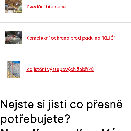
Zvedání břemene
Komplexní ochrana proti pádu na "KLÍČ"
Zajištění výstupových žebříků
Nejste si jisti co přesně
potřebujete?