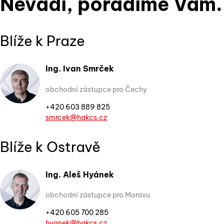
Nevadí, poradíme Vám.
Blíže k Praze
Ing. Ivan Smrček
obchodní zástupce pro Čechy
+420 603 889 825
smrcek@hakcs.cz
Blíže k Ostravě
Ing. Aleš Hyánek
obchodní zástupce pro Moravu
+420 605 700 285
hyanek@hakcs.cz