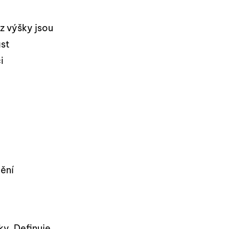
z výšky jsou
ast
i
ění
y. Definuje