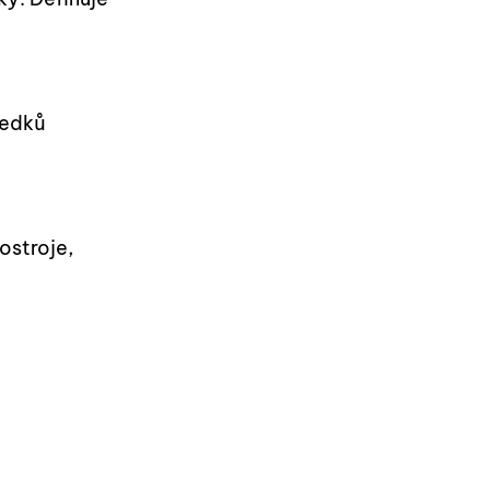
ředků
ostroje,