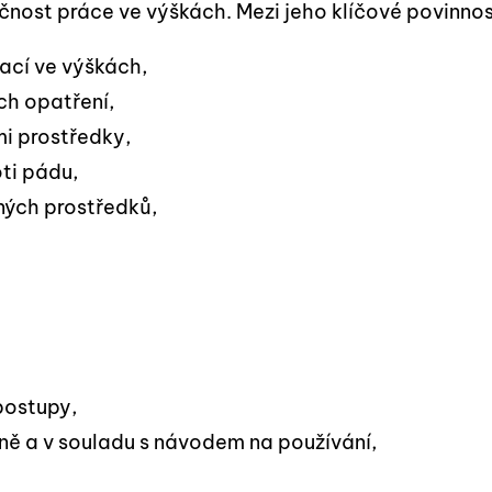
ost práce ve výškách. Mezi jeho klíčové povinnost
rací ve výškách,
ch opatření,
mi prostředky,
ti pádu,
nných prostředků,
postupy,
ně a v souladu s návodem na používání,