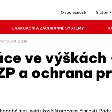
O společnosti
Služby
EVAKUAČNÍ A ZÁCHRANNÉ SYSTÉMY
K
hrana proti pádu
ce ve výškách 
ZP a ochrana pr
odobě mezi nejrizikovější pracovní činnosti. Pády 