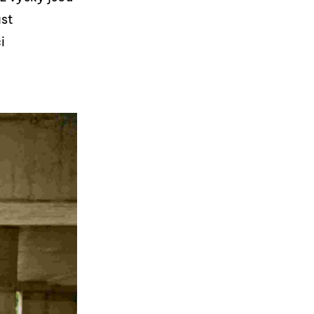
ast
i