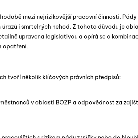
odobě mezi nejrizikovější pracovní činnosti. Pády 
h úrazů i smrtelných nehod. Z tohoto důvodu je obl
tailně upravena legislativou a opírá se o kombinac
 opatření.
h tvoří několik klíčových právních předpisů:
městnanců v oblasti BOZP a odpovědnost za zajišt
pracovištích s rizikem pádu z výšky nebo do hloubk