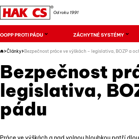
Od roku 1991
OOPP PROTI PÁDU
ZÁCHYTNÉ SYSTÉMY
Články
Bezpečnost práce ve výškách – legislativa, BOZP a oc
Bezpečnost prá
legislativa, BO
pádu
Práce ve výškách a nad volnou hloubkou patří dlouh